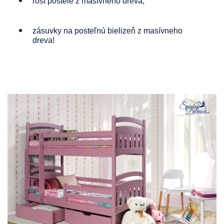
rošt postele z masívneho dreva;
zásuvky na posteľnú bielizeň z masívneho
dreva!