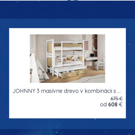
JOHNNY 3 masívne drevo v kombinácii s nábytkovou doskou trojlôžková poschodová posteľ s úložným priestorom na posteľnú bielizeň
675 €
od
608
€