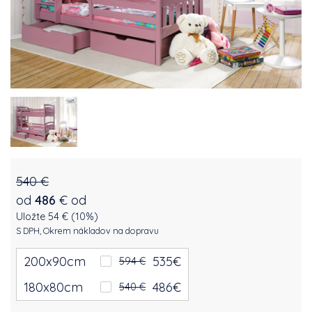
540 €
od
486
€
od
Uložte 54 € (10%)
S DPH, Okrem nákladov na dopravu
200x90cm
535
€
594 €
180x80cm
486
€
540 €