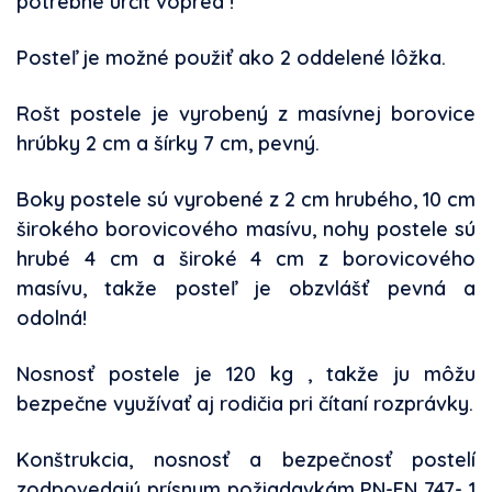
potrebné určiť vopred !
Posteľ je možné použiť ako 2 oddelené lôžka.
Rošt postele je vyrobený z masívnej borovice
hrúbky 2 cm a šírky 7 cm, pevný.
Boky postele sú vyrobené z 2 cm hrubého, 10 cm
širokého borovicového masívu, nohy postele sú
hrubé 4 cm a široké 4 cm z borovicového
masívu, takže posteľ je obzvlášť pevná a
odolná!
Nosnosť postele je 120 kg , takže ju môžu
bezpečne využívať aj rodičia pri čítaní rozprávky.
Konštrukcia, nosnosť a bezpečnosť postelí
zodpovedajú prísnym požiadavkám PN-EN 747- 1