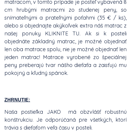
matracom, v tomto prípade je posteľ vybavená 8
cm hrubými matracmi zo studenej peny, so
snímateľnými a prateľnými poťahmi (35 € / ks),
alebo si objednajte akýkoľvek extra náš matrac z
našej ponuky
KLIKNITE TU
. Ak si k posteli
objednáte základný matrac, je možné objednať
len oba matrace spolu, nie je možné objednať len
jeden matrac! Matrace vyrobené zo špeciálnej
peny preberajú tvar nášho dieťaťa a zaisťujú mu
pokojný a kľudný spánok.
ZHRNUTIE:
Naša postieľka JAKO má obzvlášť robustnú
konštrukciu. Je odporúčaná pre všetkých, ktorí
trávia s dieťaťom veľa času v posteli.