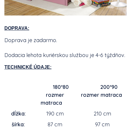
DOPRAVA:
Doprava je zadarmo.
Dodacia lehota kuriérskou službou je 4-6 týždňov.
TECHNICKÉ ÚDAJE:
180*80
200*90
rozmer
rozmer matraca
matraca
dĺžka:
190 cm
210 cm
šírka:
87 cm
97 cm