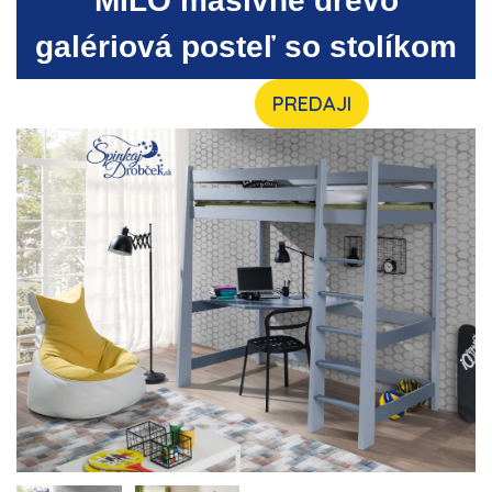
MILO masívne drevo
galériová posteľ so stolíkom
PREDAJI