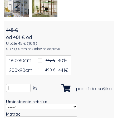
445 €
od
401
€
od
Uložte 45 € (10%)
S DPH, Okrem nákladov na dopravu
180x80cm
401
€
445 €
200x90cm
441
€
490 €
ks
pridať do košíka
Umiestnenie rebríka
Matrac