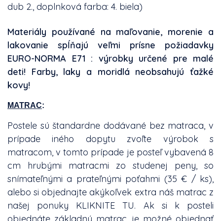
dub 2., doplnková farba: 4. biela)
Materiály používané na maľovanie, morenie a
lakovanie spĺňajú veľmi prísne požiadavky
EURO-NORMA E71 : výrobky určené pre malé
deti! Farby, laky a moridlá neobsahujú ťažké
kovy!
MATRAC
:
Postele sú štandardne dodávané bez matraca, v
prípade iného dopytu zvoľte výrobok s
matracom, v tomto prípade je posteľ vybavená 8
cm hrubými matracmi zo studenej peny, so
snímateľnými a prateľnými poťahmi (35 € / ks),
alebo si objednajte akýkoľvek extra náš matrac z
našej ponuky
KLIKNITE TU
. Ak si k posteli
objednáte základný matrac, je možné objednať