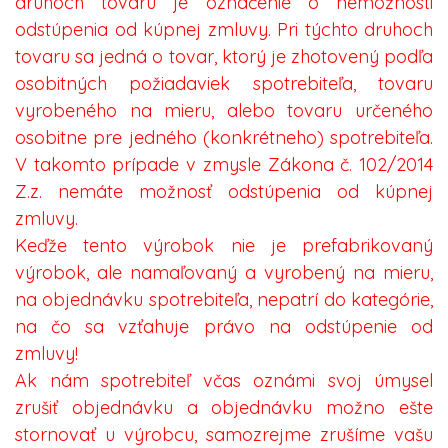
druhoch tovaru je označenie o nemožnosti
odstúpenia od kúpnej zmluvy. Pri týchto druhoch
tovaru sa jedná o tovar, ktorý je zhotovený podľa
osobitných požiadaviek spotrebiteľa, tovaru
vyrobeného na mieru, alebo tovaru určeného
osobitne pre jedného (konkrétneho) spotrebiteľa.
V takomto prípade v zmysle Zákona č. 102/2014
Z.z. nemáte možnosť odstúpenia od kúpnej
zmluvy.
Keďže tento výrobok nie je prefabrikovaný
výrobok, ale namaľovaný a vyrobený na mieru,
na objednávku spotrebiteľa, nepatrí do kategórie,
na čo sa vzťahuje právo na odstúpenie od
zmluvy!
Ak nám spotrebiteľ včas oznámi svoj úmysel
zrušiť objednávku a objednávku možno ešte
stornovať u výrobcu, samozrejme zrušíme vašu