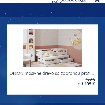
ORION masívne drevo so zábranou proti pádu dvojlôžková detská posteľ s výsuvným lôžkom s úložným priestorom na posteľnú bielizeň
450 €
od
405
€