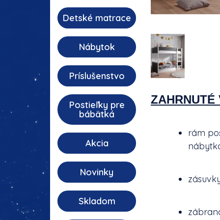
Detské matrace
Nábytok
Príslušenstvo
ZAHRNUTÉ 
Postieľky pre
bábätká
rám po
Akcia
nábytk
Novinky
zásuvky
Skladom
zábrana