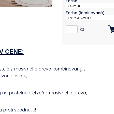
Farba
Farba (laminovaná)
ks
V CENE:
stele z masívneho dreva kombinovaný s
ovou doskou;
 na posteľnú bielizeň z masívneho dreva;
 proti spadnutiu!