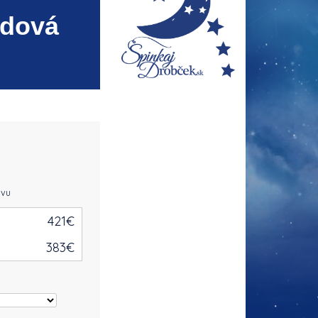
odová
avu
421
€
383
€