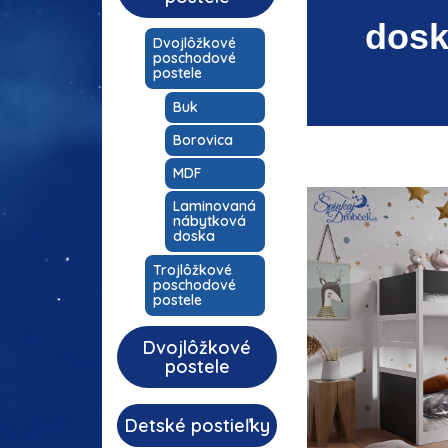
dos
Dvojlôžkové
poschodové
postele
Buk
Borovica
MDF
Laminovaná
nábytková
doska
Trojlôžkové
poschodové
postele
Dvojlôžkové
postele
Detské postieľky