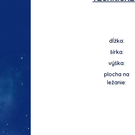
dĺžka:
šírka:
výška:
plocha na
le
žanie: