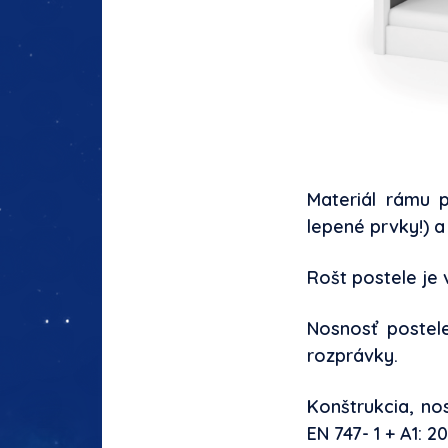
Materiál rámu 
lepené prvky!) 
Rošt postele je 
Nosnosť postele
rozprávky.
Konštrukcia, n
EN 747- 1 + A1: 2