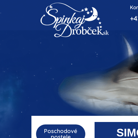
Kon
+4
SIM
Poschodové
postele