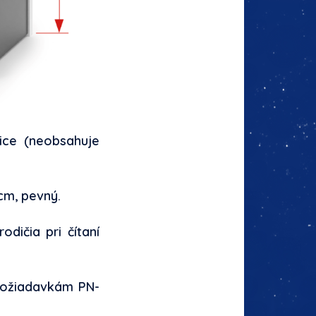
ice (neobsahuje
cm, pevný.
dičia pri čítaní
požiadavkám PN-