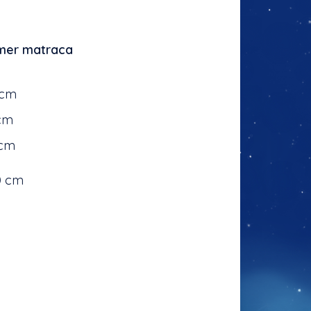
er matraca
 cm
cm
 cm
0 cm