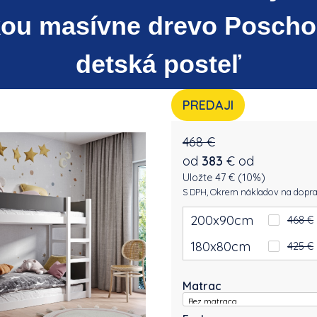
kou
masívne drevo Posch
detská posteľ
PREDAJI
468 €
od
383
€
od
Uložte 47 € (10%)
S DPH, Okrem nákladov na dopr
200x90cm
468 €
180x80cm
425 €
Matrac