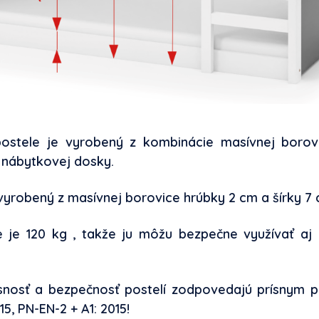
postele je vyrobený z kombinácie masívnej borov
a nábytkovej dosky.
vyrobený z masívnej borovice hrúbky 2 cm a šírky 7 
 je 120 kg , takže ju môžu bezpečne využívať aj ro
osnosť a bezpečnosť postelí zodpovedajú prísnym 
015, PN-EN-2 + A1: 2015!