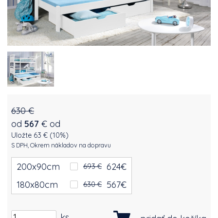
630 €
od
567
€
od
Uložte 63 € (10%)
S DPH, Okrem nákladov na dopravu
200x90cm
624
€
693 €
180x80cm
567
€
630 €
ks