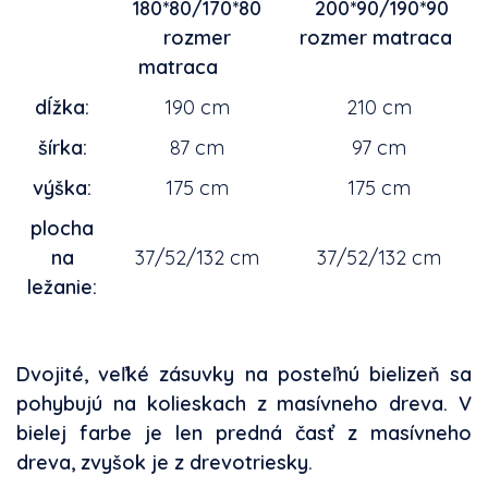
180*80/170*80
200*90/190*90
rozmer
rozmer matraca
matraca
dĺžka:
190 cm
210 cm
šírka:
87 cm
97 cm
výška:
175 cm
175 cm
plocha
na
37/52/132 cm
37/52/132 cm
ležanie:
Dvojité, veľké zásuvky na posteľnú bielizeň sa
pohybujú na kolieskach z masívneho dreva. V
bielej farbe je len predná časť z masívneho
dreva, zvyšok je z drevotriesky.