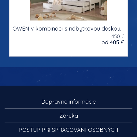
OWEN v kombinácii s nábytkovou doskou masívne drevo dvojlôžková detská posteľ s výsuvným lôžkom s úložným priestorom na posteľnú bielizeň
450 €
od
405
€
Dopravné informácie
Záruka
POSTUP PRI SPRACOVANÍ OSOBNÝCH