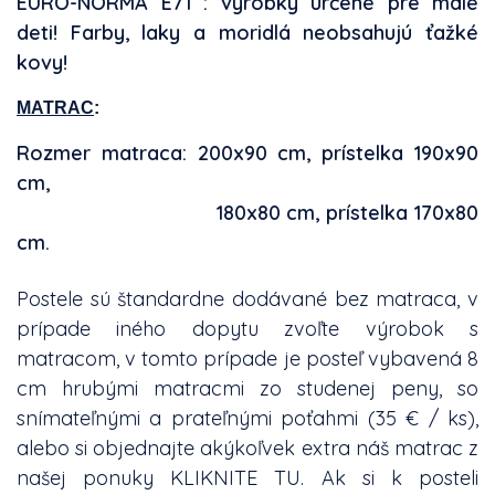
EURO-NORMA E71 : výrobky určené pre malé
deti! Farby, laky a moridlá neobsahujú ťažké
kovy!
MATRAC
:
Rozmer matraca: 200x90 cm, prístelka 190x90
cm,
180x80 cm, prístelka 170x80
cm.
Postele sú štandardne dodávané bez matraca, v
prípade iného dopytu zvoľte výrobok s
matracom, v tomto prípade je posteľ vybavená 8
cm hrubými matracmi zo studenej peny, so
snímateľnými a prateľnými poťahmi (35 € / ks),
alebo si objednajte akýkoľvek extra náš matrac z
našej ponuky
KLIKNITE TU
. Ak si k posteli