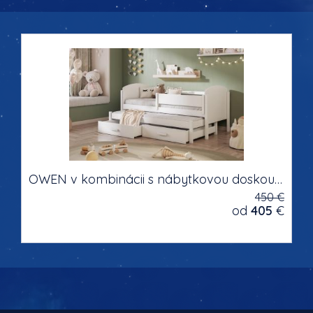
OWEN v kombinácii s nábytkovou doskou masívne drevo dvojlôžková detská posteľ s výsuvným lôžkom s úložným priestorom na posteľnú bielizeň
450 €
od
405
€