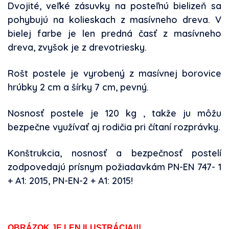
Dvojité, veľké zásuvky na posteľnú bielizeň sa
pohybujú na kolieskach z masívneho dreva. V
bielej farbe je len predná časť z masívneho
dreva, zvyšok je z drevotriesky.
Rošt postele je vyrobený z masívnej borovice
hrúbky 2 cm a šírky 7 cm, pevný.
Nosnosť postele je 120 kg , takže ju môžu
bezpečne využívať aj rodičia pri čítaní rozprávky.
Konštrukcia, nosnosť a bezpečnosť postelí
zodpovedajú prísnym požiadavkám PN-EN 747- 1
+ A1: 2015, PN-EN-2 + A1: 2015!
OBRÁZOK JE LEN ILUSTRÁCIA!!!