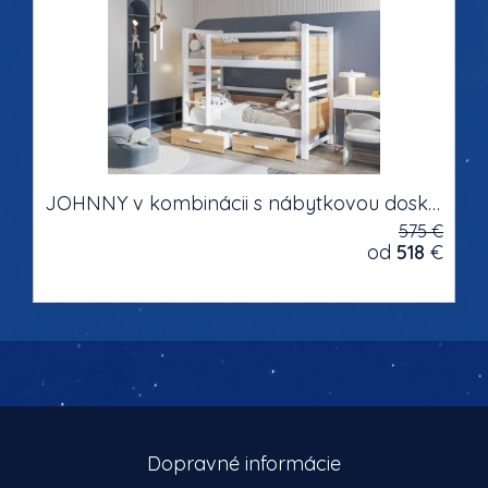
JOHNNY v kombinácii s nábytkovou doskou masívne drevo Poschodová detská posteľ s úložným priestorom na posteľnú bielizeň
575 €
od
518
€
Dopravné informácie