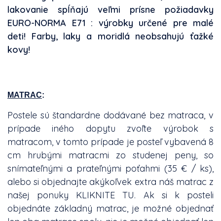
lakovanie spĺňajú veľmi prísne požiadavky
EURO-NORMA E71 : výrobky určené pre malé
deti! Farby, laky a moridlá neobsahujú ťažké
kovy!
MATRAC
:
Postele sú štandardne dodávané bez matraca, v
prípade iného dopytu zvoľte výrobok s
matracom, v tomto prípade je posteľ vybavená 8
cm hrubými matracmi zo studenej peny, so
snímateľnými a prateľnými poťahmi (35 € / ks),
alebo si objednajte akýkoľvek extra náš matrac z
našej ponuky
KLIKNITE TU
. Ak si k posteli
objednáte základný matrac, je možné objednať