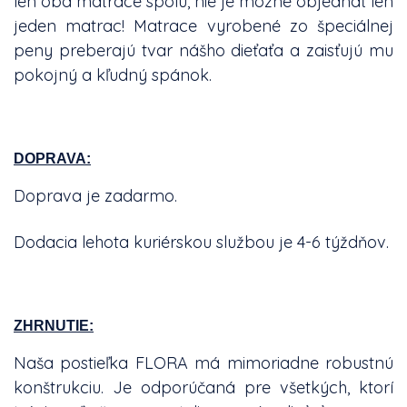
len oba matrace spolu, nie je možné objednať len
jeden matrac! Matrace vyrobené zo špeciálnej
peny preberajú tvar nášho dieťaťa a zaisťujú mu
pokojný a kľudný spánok.
DOPRAVA:
Doprava je zadarmo.
Dodacia lehota kuriérskou službou je 4-6 týždňov.
ZHRNUTIE:
Naša postieľka FLORA má mimoriadne robustnú
konštrukciu. Je odporúčaná pre všetkých, ktorí