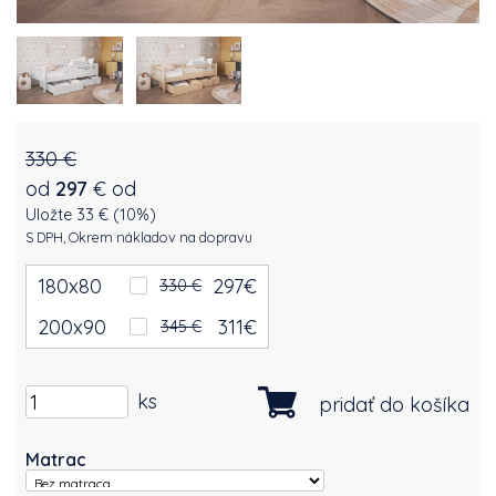
330 €
od
297
€
od
Uložte 33 € (10%)
S DPH, Okrem nákladov na dopravu
180x80
297
€
330 €
200x90
311
€
345 €
ks
pridať do košíka
Matrac