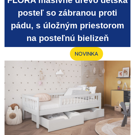
FLORA masívne drevo
detská
posteľ so zábranou proti
pádu, s úložným priestorom
na posteľnú bielizeň
NOVINKA