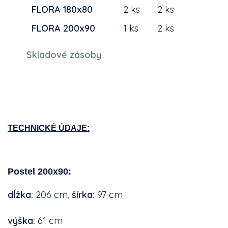
FLORA 180x80
2 ks
2 ks
FLORA 200x90
1 ks
2 ks
Skladové zásoby
TECHNICKÉ ÚDAJE:
Postel 200x90:
dĺžka
:
206 cm,
šírka:
97
cm
výška:
61 cm