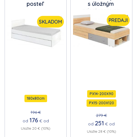
posteľ
s úložným
priestorom na
posteľnú bielizeň
PREDAJI
SKLADOM
PX14-200X90
180x80cm
PX15-200X120
196 €
279 €
176
od
€
od
251
od
€
od
Uložte 20 € (10%)
Uložte 28 € (10%)