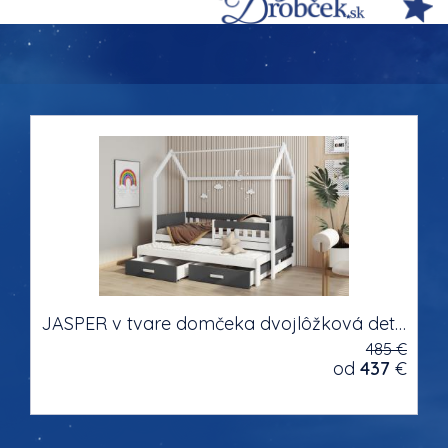
JASPER v tvare domčeka dvojlôžková detská posteľ s výsuvným lôžkom s úložným priestorom na posteľnú bielizeň
485 €
od
437
€