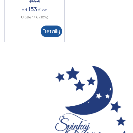
170 €
153
od
€
od
Uložte 17 € (10%)
Detaily