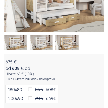
675 €
od
608
€
od
Uložte 68 € (10%)
S DPH, Okrem nákladov na dopravu
180x80
608
€
675 €
200x90
669
€
743 €