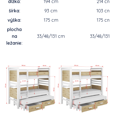
dĺžka:
194 cm
214 cm
šírka:
93 cm
103 cm
výška:
175 cm
175 cm
plocha
na
33/48/131 cm
33/48/131
ležanie: