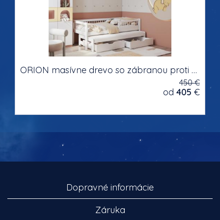
ORION masívne drevo so zábranou proti pádu dvojlôžková detská posteľ s výsuvným lôžkom s úložným priestorom na posteľnú bielizeň
450 €
od
405
€
Dopravné informácie
Záruka