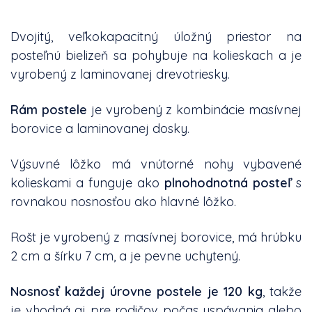
Dvojitý, veľkokapacitný úložný priestor na
posteľnú bielizeň sa pohybuje na kolieskach a je
vyrobený z laminovanej drevotriesky.
Rám postele
je vyrobený z kombinácie masívnej
borovice a laminovanej dosky.
Výsuvné lôžko má vnútorné nohy vybavené
kolieskami a funguje ako
plnohodnotná posteľ
s
rovnakou nosnosťou ako hlavné lôžko.
Rošt je vyrobený z masívnej borovice, má hrúbku
2 cm a šírku 7 cm, a je pevne uchytený.
Nosnosť každej úrovne postele je 120 kg
, takže
je vhodná aj pre rodičov počas uspávania alebo