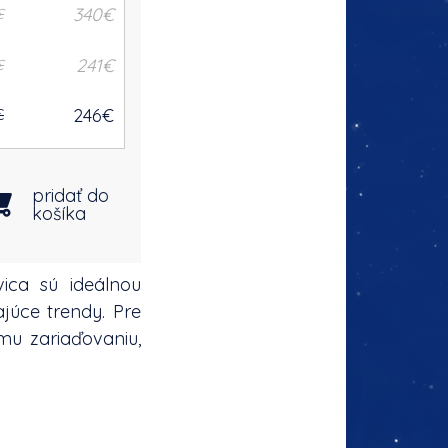
340
€
€
241
€
€
246
€
€
pridať do
košíka
ica sú ideálnou
ajúce trendy. Pre
mu zariaďovaniu,