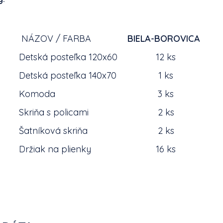
NÁZOV / FARBA
BIELA-BOROVICA
Detská posteľka 120x60
12 ks
Detská posteľka 140x70
1 ks
Komoda
3 ks
Skriňa s policami
2 ks
Šatníková skriňa
2 ks
Držiak na plienky
16 ks