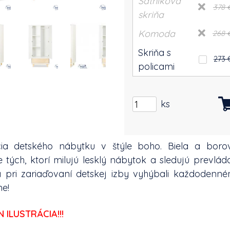
Šatníková
378 
skriňa
Komoda
268 
Skriňa s
273 
policami
ks
cia detského nábytku v štýle boho. Biela a borov
tých, ktorí milujú lesklý nábytok a sledujú prevlád
sa pri zariaďovaní detskej izby vyhýbali každodenné
e!
 ILUSTRÁCIA!!!