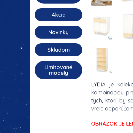
Akcia
Novinky
Skladom
Limitované
modely
LYDIA je kolek
kombináciou pre 
tých, ktorí by 
vrelo odporúčam
OBRÁZOK JE LEN