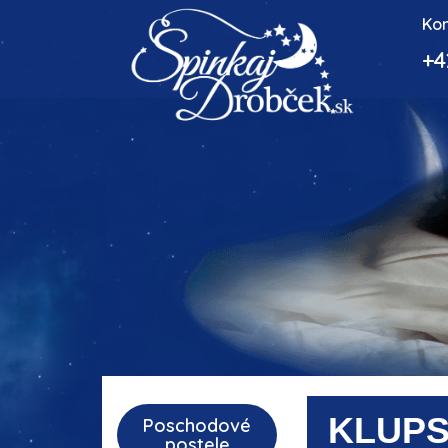
Kon
+4
KLUP
Poschodové
postele