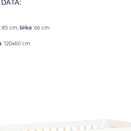
 DÁTA:
8x85x66cm
:
85 cm,
šírka:
66 
a:
120x60 cm