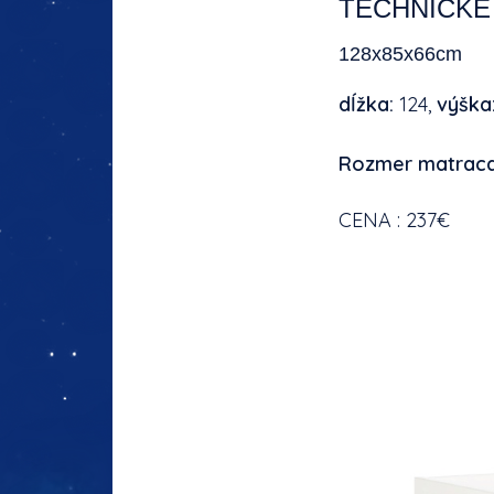
TECHNICKÉ
12
dĺžka:
124,
výška
Rozmer matrac
CENA : 237€