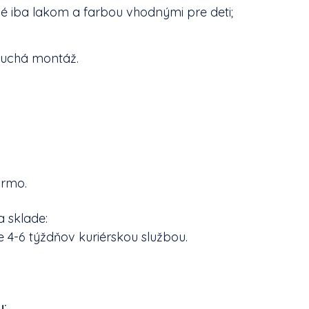
é iba lakom a farbou vhodnými pre deti;
uchá montáž.
armo.
a sklade:
e 4-6 týždňov kuriérskou službou.
y: