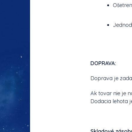
Ošetren
Jednod
DOPRAVA:
Doprava je zad
Ak tovar nie je n
Dodacia lehota j
Skladové zásob