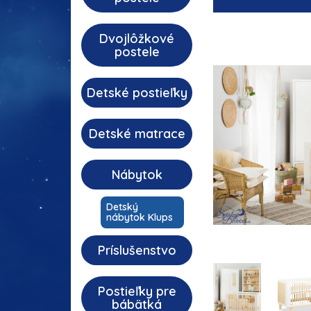
Dvojlôžkové
postele
Detské postieľky
Detské matrace
Nábytok
Detský
nábytok Klups
Príslušenstvo
Postieľky pre
bábätká