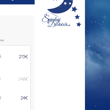
avu
213
€
€
248
€
€
24
€
€