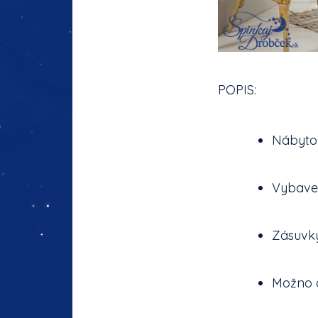
POPIS:
Nábytok
Vybave
Zásuvky
Možno 