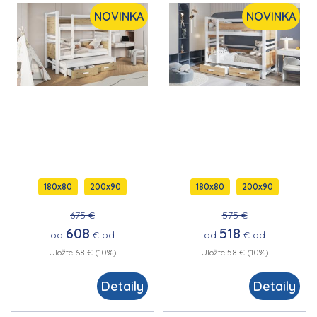
trojlôžková
masívne drevo
NOVINKA
NOVINKA
poschodová posteľ
Poschodová detská
s úložným
posteľ s úložným
priestorom na
priestorom na
posteľnú bielizeň
posteľnú bielizeň
180x80
200x90
180x80
200x90
675 €
575 €
608
518
od
€
od
od
€
od
Uložte 68 € (10%)
Uložte 58 € (10%)
Detaily
Detaily