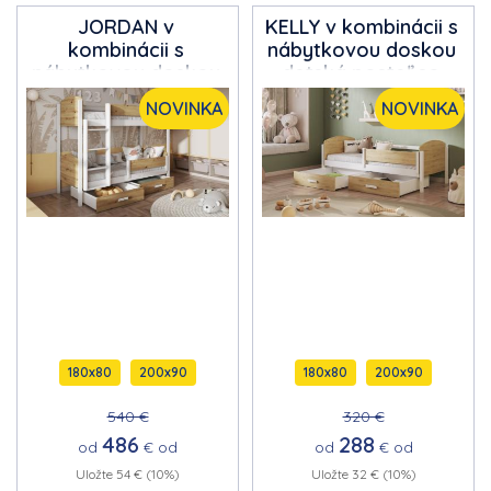
JORDAN v
KELLY v kombinácii s
kombinácii s
nábytkovou doskou
nábytkovou doskou
detská posteľ so
masívne drevo
zábranou proti pádu,
NOVINKA
NOVINKA
Poschodová detská
s úložným
posteľ s úložným
priestorom na
priestorom na
posteľnú bielizeň
posteľnú bielizeň
180x80
200x90
180x80
200x90
540 €
320 €
486
288
od
€
od
od
€
od
Uložte 54 € (10%)
Uložte 32 € (10%)