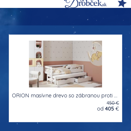
ORION masívne drevo so zábranou proti pádu dvojlôžková detská posteľ s výsuvným lôžkom s úložným priestorom na posteľnú bielizeň
450 €
od
405
€