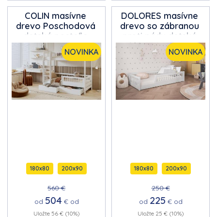
COLIN masívne
DOLORES
masívne
drevo
Poschodová
drevo so zábranou
detská posteľ s
proti pádu detská
úložným priestorom
posteľ
NOVINKA
NOVINKA
na posteľnú bielizeň
180x80
200x90
180x80
200x90
560 €
250 €
504
225
od
€
od
od
€
od
Uložte 56 € (10%)
Uložte 25 € (10%)