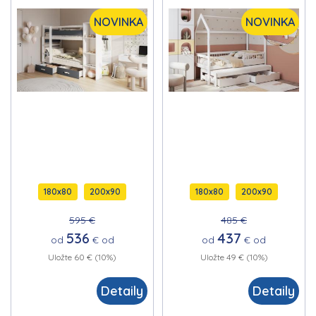
posteľ so vstavanou
posteľ s výsuvným
NOVINKA
NOVINKA
policou so
lôžkom s úložným
zásuvkovým
priestorom na
úložným priestorom,
posteľnú bielizeň
úložným priestorom
na posteľnú bielizeň
180x80
200x90
180x80
200x90
595 €
485 €
536
437
od
€
od
od
€
od
Uložte 60 € (10%)
Uložte 49 € (10%)
Detaily
Detaily