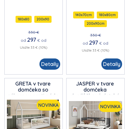
140x70cm
180x80cm
180x80
200x90
200x90cm
330 €
330 €
297
od
€
od
297
od
€
od
Uložte 33 € (10%)
Uložte 33 € (10%)
Detaily
Detaily
GRETA v tvare
JASPER v tvare
domčeka
so
domčeka
zábranou proti pádu
dvojlôžková detská
detská posteľ
posteľ s výsuvným
NOVINKA
NOVINKA
lôžkom s úložným
priestorom na
posteľnú bielizeň