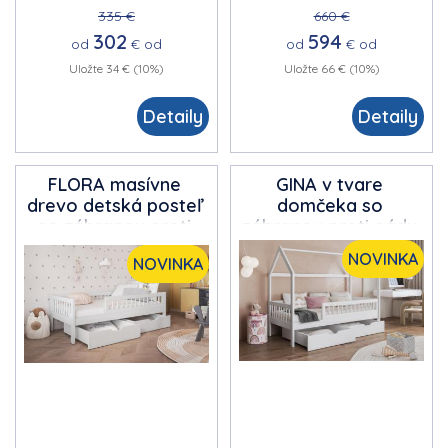
335 €
660 €
302
594
od
€
od
od
€
od
Uložte 34 € (10%)
Uložte 66 € (10%)
Detaily
Detaily
FLORA masívne
GINA v tvare
drevo
detská posteľ
domčeka
so
so zábranou proti
zábranou proti pádu
pádu, s úložným
detská posteľ s
NOVINKA
NOVINKA
priestorom na
úložným priestorom
posteľnú bielizeň
na posteľnú bielizeň