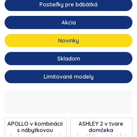
Postieľky pre bábätká
Akcia
Novinky
Skladom
Limitované modely
APOLLO v kombinácii
ASHLEY 2 v tvare
s nábytkovou
domčeka
doskou
poschodová
dvojlôžková detská