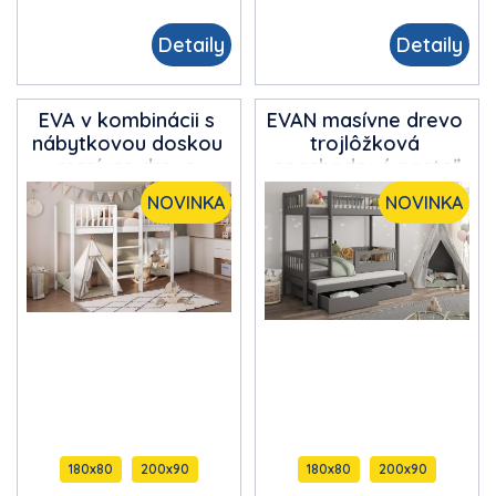
Detaily
Detaily
EVA v kombinácii s
EVAN masívne drevo
nábytkovou doskou
trojlôžková
masívne drevo
poschodová posteľ
galériová posteľ
s úložným
NOVINKA
NOVINKA
priestorom na
posteľnú bielizeň
180x80
200x90
180x80
200x90