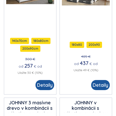
140x70cm
180x80cm
180x80
200x90
200x90cm
485 €
300 €
437
od
€
od
257
od
€
od
Uložte 49 € (10%)
Uložte 30 € (10%)
Detaily
Detaily
JOHNNY 3 masívne
JOHNNY v
drevo
v kombinácii s
kombinácii s
nábytkovou doskou
nábytkovou doskou