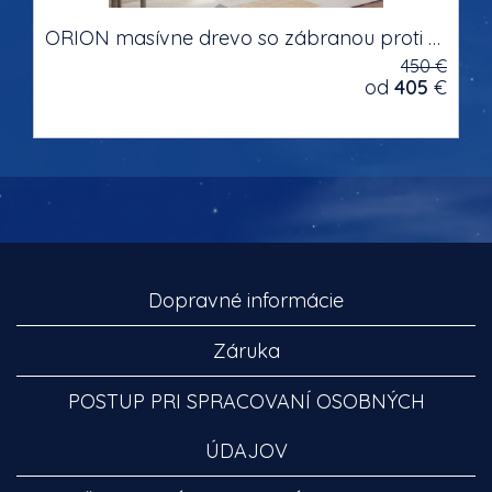
ORION masívne drevo so zábranou proti pádu dvojlôžková detská posteľ s výsuvným lôžkom s úložným priestorom na posteľnú bielizeň
450 €
od
405
€
Dopravné informácie
Záruka
POSTUP PRI SPRACOVANÍ OSOBNÝCH
ÚDAJOV