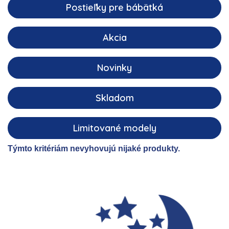
Postieľky pre bábätká
Akcia
Novinky
Skladom
Limitované modely
Týmto kritériám nevyhovujú nijaké produkty.