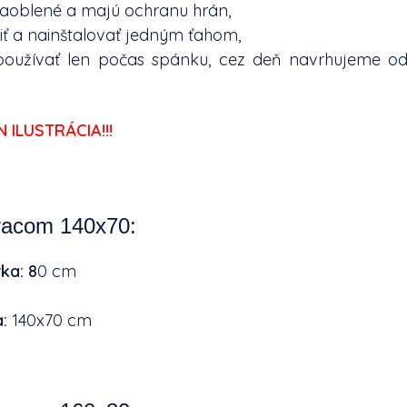
zaoblené a majú ochranu hrán,
iť a nainštalovať jedným ťahom,
oužívať len počas spánku, cez deň navrhujeme odst
 ILUSTRÁCIA!!!
tracom 140x70:
rka: 8
0 cm
a:
140x70 cm