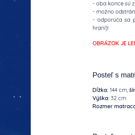
- oba konce sú 
- možno odstrán
- odporúča sa p
hraní)!
OBRÁZOK JE LEN
Posteľ s ma
Dĺžka:
144 cm,
ší
Výška:
32 cm
Rozmer matrac