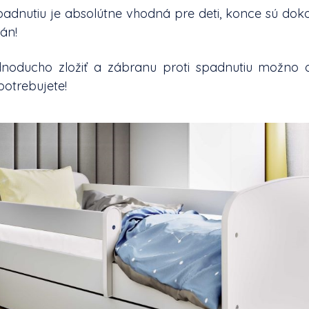
padnutiu je absolútne vhodná pre deti, konce sú dok
án!
dnoducho zložiť a zábranu proti spadnutiu možno 
potrebujete!