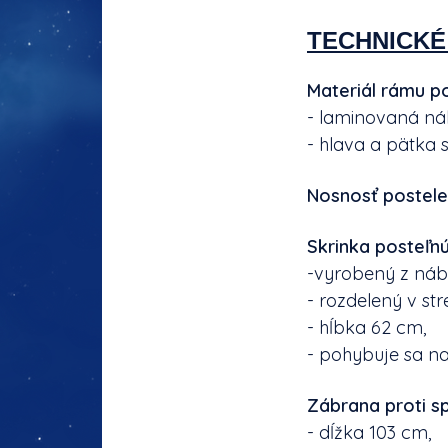
TECHNICKÉ
Materiál rámu po
- laminovaná ná
- hlava a pätka 
Nosnosť postele j
Skrinka posteľnú
-vyrobený z náb
- rozdelený v str
- hĺbka 62 cm,
- pohybuje sa na
Zábrana proti sp
- dĺžka 103 cm,