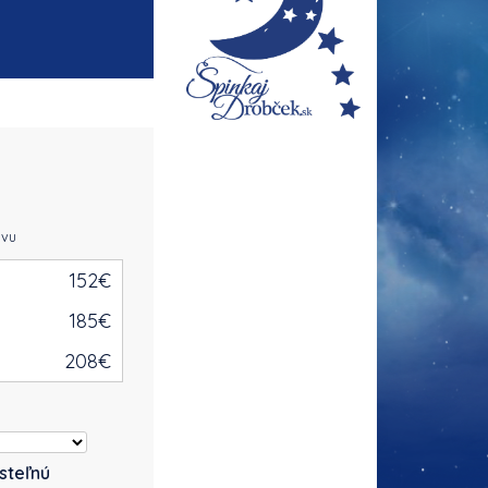
avu
152
€
185
€
208
€
steľnú