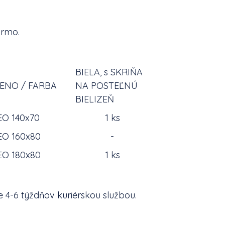
armo.
BIELA, s SKRIŇA
ENO / FARBA
NA POSTEĽNÚ
BIELIZEŇ
EO 140x70
1 ks
EO 160x80
-
EO 180x80
1 ks
e 4-6 týždňov kuriérskou službou.