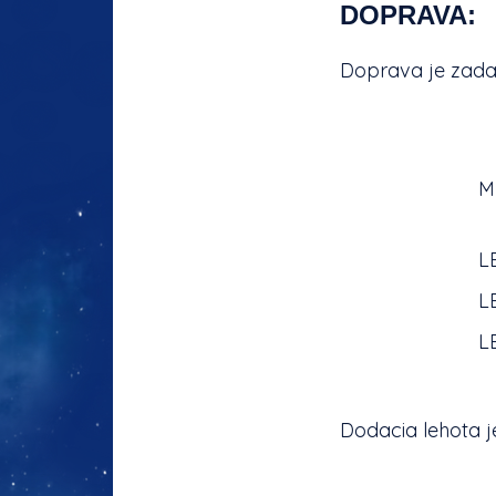
DOPRAVA:
Doprava je zad
M
L
L
L
Dodacia lehota j