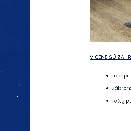
V CENE SÚ ZAHR
rám pos
zábrana
rošty po