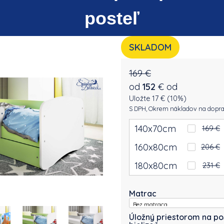
posteľ
SKLADOM
169 €
od
152
€
od
Uložte 17 € (10%)
S DPH, Okrem nákladov na dopr
140x70cm
169 €
160x80cm
206 €
180x80cm
231 €
Matrac
Úložný priestorom na po