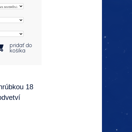
pridať do
košíka
hrúbkou 18
odvetví