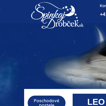
Kon
+4
LE
Poschodové
postele