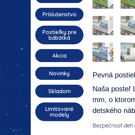
Príslušenstvo
Postieľky pre
bábätká
Akcia
Novinky
Pevná postieľ
Naša posteľ 
Skladom
mm, o ktorom
Limitované
detského náb
modely
Bezpečnosť detí