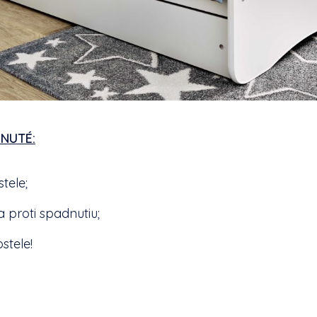
NUTÉ:
tele;
 proti spadnutiu;
stele!