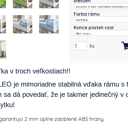
bielizeň
Farba rámu
Konce posteli vzor
ks
ka v troch veľkostiach!!
LEO je mimoriadne stabilná vďaka rámu s 
 sa dá povedať, že je takmer jedinečný v 
ytku!
 garantujú 2 mm úplne zaoblené ABS hrany.