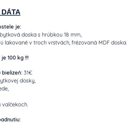
 DÁTA
stele je:
bytková doska s hrúbkou 18 mm,
sú lakované v troch vrstvách, frézovaná MDF doska.
e 100 kg !!!
 bielizeň:
31€
ytkovej dosky,
ede,
 valčekoch.
adnutiu: