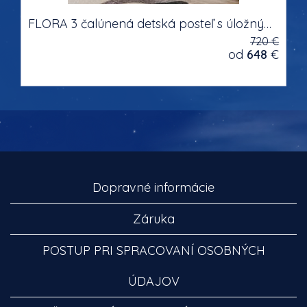
FLORA 3 čalúnená detská posteľ s úložným priestorom na posteľnú bielizeň s otváraním smerom nahor
720 €
od
648
€
Dopravné informácie
Záruka
POSTUP PRI SPRACOVANÍ OSOBNÝCH
ÚDAJOV