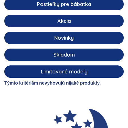
Postieľky pre bábätká
Akcia
Novinky
Skladom
Limitované modely
Týmto kritériám nevyhovujú nijaké produkty.